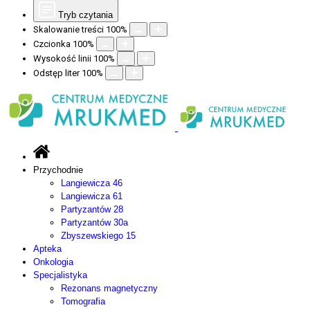
Tryb czytania
Skalowanie treści
100
%
Czcionka
100
%
Wysokość linii
100
%
Odstęp liter
100
%
Przychodnie
Langiewicza 46
Langiewicza 61
Partyzantów 28
Partyzantów 30a
Zbyszewskiego 15
Apteka
Onkologia
Specjalistyka
Rezonans magnetyczny
Tomografia