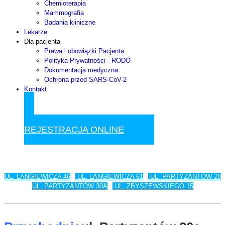
Chemioterapia
Mammografia
Badania kliniczne
Lekarze
Dla pacjenta
Prawa i obowiązki Pacjenta
Polityka Prywatności - RODO
Dokumentacja medyczna
Ochrona przed SARS-CoV-2
Kontakt
UMÓW WIZYTĘ
REJESTRACJA ONLINE
UL. LANGIEWICZA 46
UL. LANGIEWICZA 61
UL. PARTYZANTÓW 28
UL. PARTYZANTÓW 30A
UL. ZBYSZEWSKIEGO 15