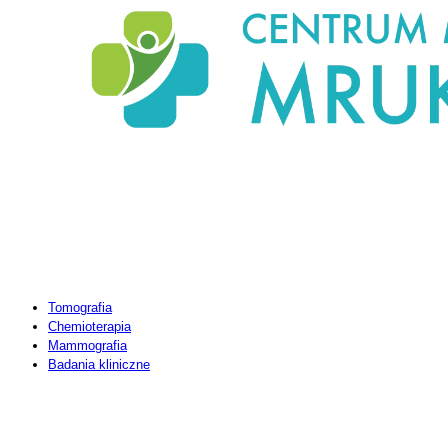
SPECJALISTYKA
Tomografia
Chemioterapia
Mammografia
Badania kliniczne
PRZYDATNE LINKI