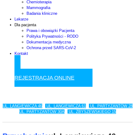
Chemioterapia
Mammografia
Badania kliniczne
Lekarze
Dla pacjenta
Prawa i obowiązki Pacjenta
Polityka Prywatności - RODO
Dokumentacja medyczna
Ochrona przed SARS-CoV-2
Kontakt
UMÓW WIZYTĘ
REJESTRACJA ONLINE
UL. LANGIEWICZA 46
UL. LANGIEWICZA 61
UL. PARTYZANTÓW 28
UL. PARTYZANTÓW 30A
UL. ZBYSZEWSKIEGO 15