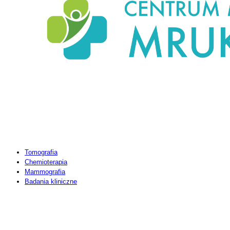
SPECJALISTYKA
Tomografia
Chemioterapia
Mammografia
Badania kliniczne
PRZYDATNE LINKI