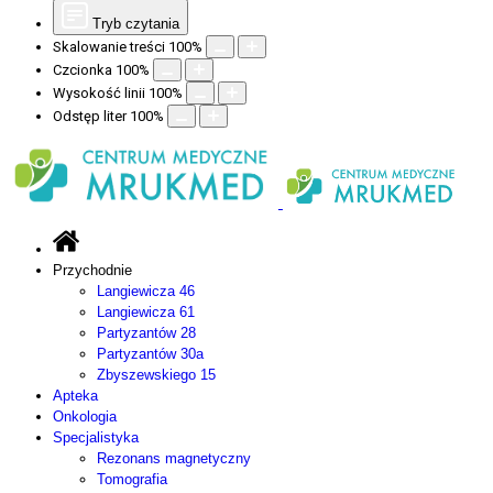
Tryb czytania
Skalowanie treści
100
%
Czcionka
100
%
Wysokość linii
100
%
Odstęp liter
100
%
Przychodnie
Langiewicza 46
Langiewicza 61
Partyzantów 28
Partyzantów 30a
Zbyszewskiego 15
Apteka
Onkologia
Specjalistyka
Rezonans magnetyczny
Tomografia